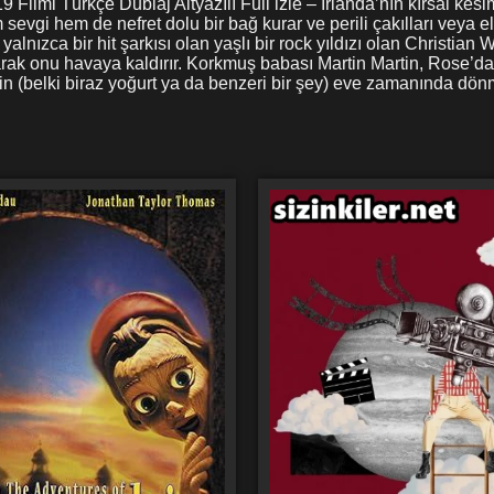
9 Filmi Türkçe Dublaj Altyazılı Full izle – İrlanda’nın kırsal ke
sevgi hem de nefret dolu bir bağ kurar ve perili çakılları veya el
alnızca bir hit şarkısı olan yaşlı bir rock yıldızı olan Christia
rak onu havaya kaldırır. Korkmuş babası Martin Martin, Rose’dan
 için (belki biraz yoğurt ya da benzeri bir şey) eve zamanında 