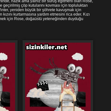
siminde, nazik ama yalnız bir sürüş eğitmeni olan Rose,
e geçirilmiş çöp kutularını kovması için topluluktan
n Winter, yeniden büyük bir şöhrete kavuşmak için
 kızını kurtarmasına yardım etmesini rica eder. Kızı
dönmek için Rose, doğaüstü yeteneğinden duyduğu