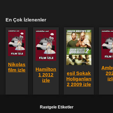
En Çok İzlenenler
Nikolas
Amb
Hamilton
film izle
20
eşil Sokak
1 2012
iz
Holiganları
izle
2 2009 izle
Rastgele Etiketler