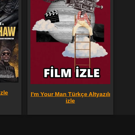
zle
I’m Your Man Türkçe Altyazılı
izle