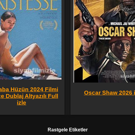
aba Hüzün 2024 Filmi
Oscar Shaw 2026 i
e Dublaj Altyazılı Full
izle
Rastgele Etiketler