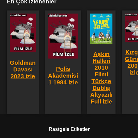
En Çok İzlenenler
Kızg
Aşkın
Gün
Halleri
Goldman
200
2010
Polis
Davası
izl
Filmi
Akademisi
2023 izle
Türkçe
1 1984 izle
Dublaj
Altyazılı
Full izle
Rastgele Etiketler