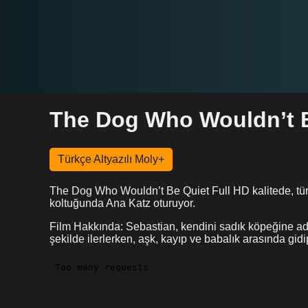
The Dog Who Wouldn’t B
Türkçe Altyazılı Moly+
The Dog Who Wouldn’t Be Quiet Full HD kalitede, tür
koltuğunda Ana Katz oturuyor.
Film Hakkında: Sebastian, kendini sadık köpeğine adam
şekilde ilerlerken, aşk, kayıp ve babalık arasında gidip