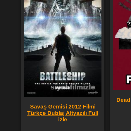
Dead 
Savaş Gemisi 2012 Filmi
Türkçe Dublaj Altyazılı Full
izle