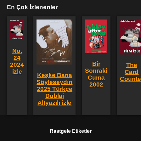
En Çok İzlenenler
No.
24
Bir
2024
The
Sonraki
izle
Card
Keşke Bana
Cuma
Counte
Söyleseydin
2002
2025 Türkçe
Dublaj
Altyazılı izle
Rastgele Etiketler