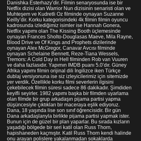
Danishka Esterhazy’dir. Filmin senaryosunda ise bir
Netflix dizisi olan Warrior Nun dizisinin senaristi olan ve
Muhteşem ve Kudretli Oz filminde oynayan Suzanne
Keilly’dir. Korku kategorisindeki 4k filmin filmin oyuncu
kadrosunda izlediğimiz isimler ise Hannah Gonera,
Netflix yapımı olan The Kissing Booth üçlemesinde
oynayan Frances Sholto-Douglasas Maeve, Mila Rayne,
Blood Drive ve Of Kings and Prophets dizilerinde
oynayan Alex McGregor, Canavar Avcısı filminde
oynayan Schelaine Bennett, Reze-Tiana Wessels,
Tremors: A Cold Day in Hell filminden Rob van Vuuren
ve daha fazlasıdır. Yapımın IMDB puanı 5.0’dır. Güney
Afrika yapımı filmin orijinal dili İngilizce iken Türkçe
dublaj versiyonuna ise siz izleyicilerimiz için sitemizde
yer verdik. Özellikle korku filmi severlerin ilgisini
çekebilecek filmin süresi sadece 86 dakikadır. Şimdiden
keyifli seyirler. 1982 yapımı başka bir filmden uyarlama
olan filmde bir grup arkadaşın pijama partisi yapma
düşüncesiyle çıktıkları bir maceraya eşlik ediyoruz.
Dana, 18 yaşında lise son sınıf öğrencisidir. Bir gün
Dana arkadaşlarıyla birlikte pijama partisi yapmak ister.
Bunun için de güzel bir plan yaparlar. Bu sırada kızların
yaşadığı bölgede bir seri katil olan Russ Thorn,
hapishaneden kaçmıştır. Katil Russ Thorn kendi halinde
onu arayan polislere yakalanmadan sokaklarda