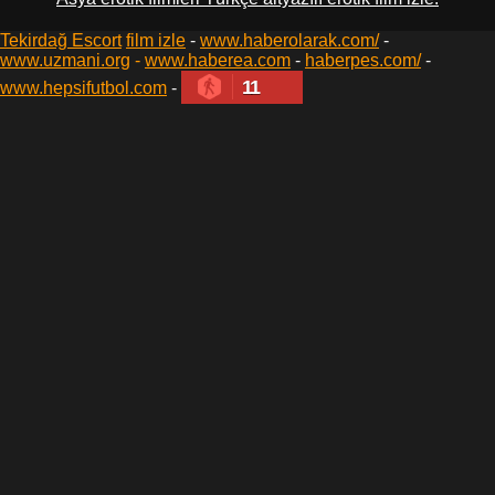
Tekirdağ Escort
film izle
-
www.haberolarak.com/
-
www.uzmani.org
-
www.haberea.com
-
haberpes.com/
-
11
www.hepsifutbol.com
-