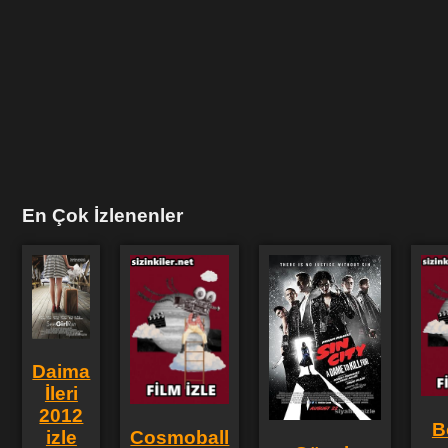
En Çok İzlenenler
Daima
İleri
2012
B
Cosmoball
izle