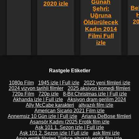
Günah
2020 izle
Be
Şehri:
Uğruna
20
Öldürülecek
Kadın 2014
Filmi Full
izle
Rastgele Etiketler
1080p Film
1945 izle | Full izle
2022 yeni filmleri izle
2024 vizyon tarihli filmler
2025 aksiyon komedi filmleri
720p Film
720p izle
8-Bit Christmas izle | Full izle
Akhanda izle | Full izle
Aksiyon dram gerilim 2024
Ally McCabe karakteri
altyazılı film izle
American Sicario 2021 Film izle
Annemsiz 10 Gün izle | Full izle
Ariana DeBose filmleri
Asansör Kadını (2025 Erotik film izle
Aşk 101 1. Sezon izle | Full izle
Aşk 101 2. Sezon izle | Full izle
aşk filmi izle
Asya erotik filmleri Türkçe altyazılı erotik film izle.