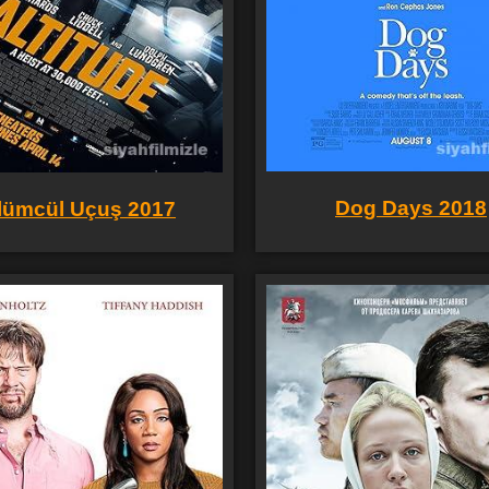
Dog Days 2018
lümcül Uçuş 2017