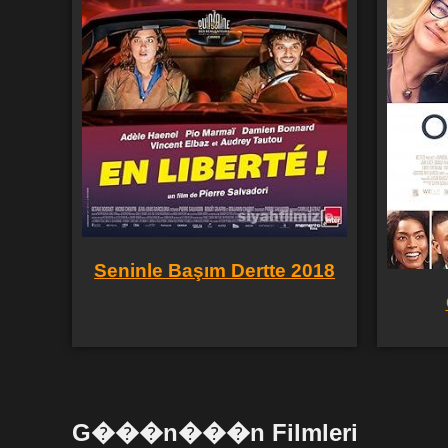
Seninle Başım Dertte 2018
G���n���n Filmleri