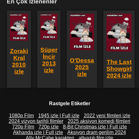
En Çok İzlenenler
Süper
Zoraki
İncir
Kral
O’Dessa
The Last
2013
2010
2025
Showgirl
izle
izle
izle
2024 izle
Rastgele Etiketler
1080p Film
1945 izle | Full izle
2022 yeni filmleri izle
2024 vizyon tarihli filmler
2025 aksiyon komedi filmleri
720p Film
720p izle
8-Bit Christmas izle | Full izle
Akhanda izle | Full izle
Aksiyon dram gerilim 2024
Ally McCabe karakteri
altyazılı film izle