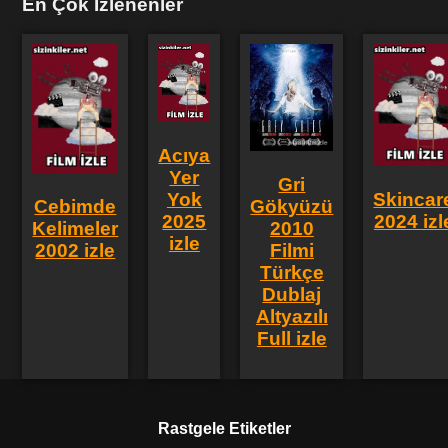
En Çok İzlenenler
Acıya
Yer
Gri
Skincar
Yok
Gökyüzü
Cebimde
2024 izl
2025
2010
Kelimeler
izle
Filmi
2002 izle
Türkçe
Dublaj
Altyazılı
Full izle
Rastgele Etiketler