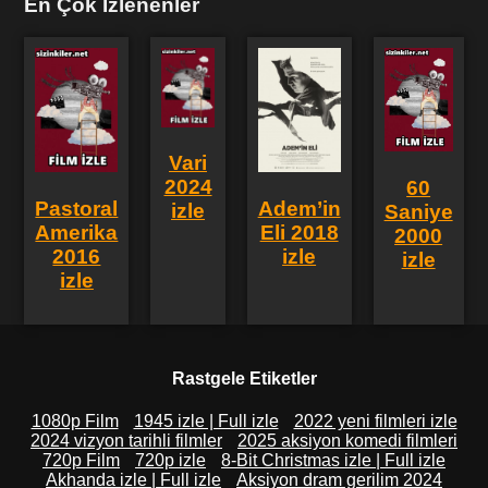
En Çok İzlenenler
Vari
2024
60
Pastoral
Adem’in
izle
Saniye
Amerika
Eli 2018
2000
2016
izle
izle
izle
Rastgele Etiketler
1080p Film
1945 izle | Full izle
2022 yeni filmleri izle
2024 vizyon tarihli filmler
2025 aksiyon komedi filmleri
720p Film
720p izle
8-Bit Christmas izle | Full izle
Akhanda izle | Full izle
Aksiyon dram gerilim 2024