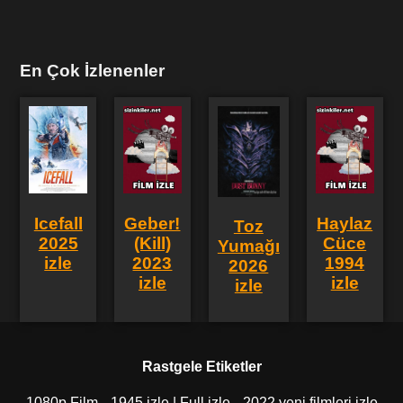
En Çok İzlenenler
Icefall
Geber!
Haylaz
Toz
2025
(Kill)
Cüce
Yumağı
izle
2023
1994
2026
izle
izle
izle
Rastgele Etiketler
1080p Film
1945 izle | Full izle
2022 yeni filmleri izle