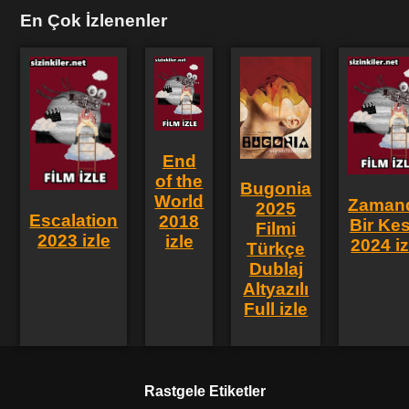
En Çok İzlenenler
End
of the
Bugonia
World
Zaman
2025
Escalation
2018
Bir Kes
Filmi
2023 izle
izle
2024 iz
Türkçe
Dublaj
Altyazılı
Full izle
Rastgele Etiketler