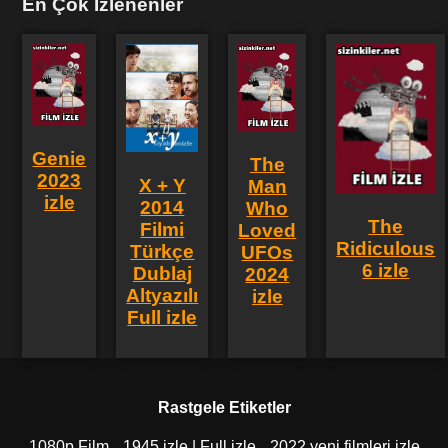
En Çok İzlenenler
Genie
The
2023
X + Y
Man
izle
2014
Who
The
Filmi
Loved
Ridiculous
Türkçe
UFOs
6 izle
Dublaj
2024
Altyazılı
izle
Full izle
Rastgele Etiketler
1080p Film
1945 izle | Full izle
2022 yeni filmleri izle