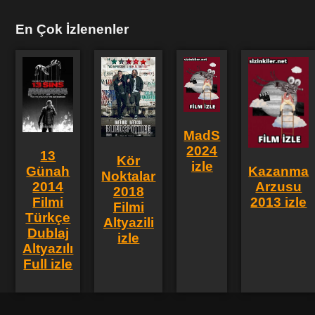
En Çok İzlenenler
MadS
2024
13
Kör
izle
Günah
Kazanma
Noktalar
2014
Arzusu
2018
Filmi
2013 izle
Filmi
Türkçe
Altyazili
Dublaj
izle
Altyazılı
Full izle