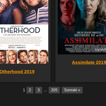
Assimilate 201
Otherhood 2019
1
2
3
…
205
Sonraki »