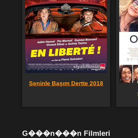
Seninle Başım Dertte 2018
G���n���n Filmleri