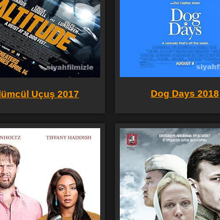
Dog Days 2018
lümcül Uçuş 2017