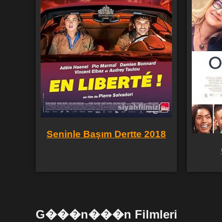
Seninle Başım Dertte 2018
G���n���n Filmleri