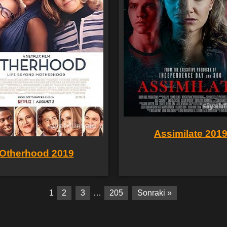
Assimilate 201
Otherhood 2019
1
2
3
…
205
Sonraki »