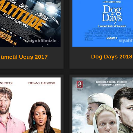
Dog Days 2018
lümcül Uçuş 2017