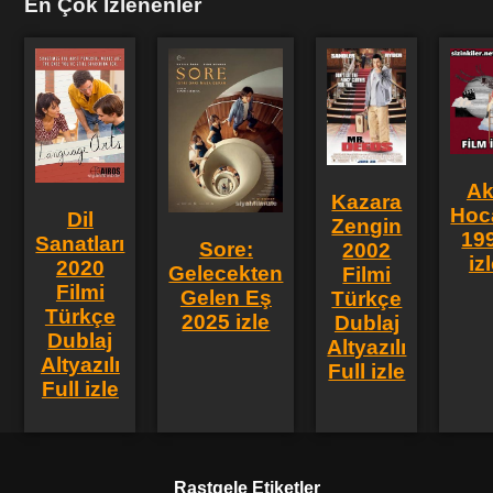
En Çok İzlenenler
Ak
Kazara
Hoc
Dil
Zengin
19
Sanatları
Sore:
2002
iz
2020
Gelecekten
Filmi
Filmi
Gelen Eş
Türkçe
Türkçe
2025 izle
Dublaj
Dublaj
Altyazılı
Altyazılı
Full izle
Full izle
Rastgele Etiketler