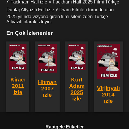
⚡ Fackham Hall izle ⭐ Fackham Hall 2025 Filmi Türkçe
Dublaj Altyazılı Full izle ⚡ Dram Filmleri türünde olan
2025 yılında vizyona giren filmi sitemizden Türkçe
Altyazılı olarak izleyin.
En Çok İzlenenler
Kiracı
Kurt
Hitman
2011
Adam
Virjinyalı
2007
izle
2025
2014
izle
izle
izle
Rastgele Etiketler