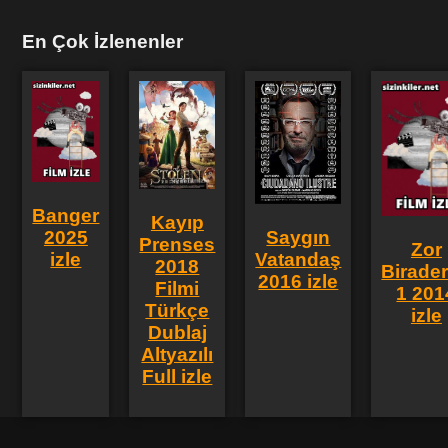
En Çok İzlenenler
Banger
Kayıp
2025
Saygın
Prenses
Zor
izle
Vatandaş
2018
Birader
2016 izle
Filmi
1 201
Türkçe
izle
Dublaj
Altyazılı
Full izle