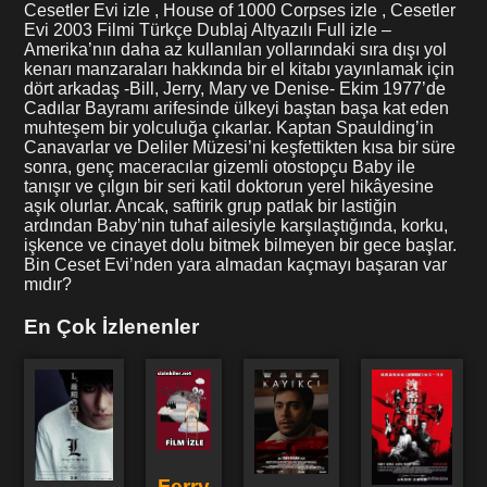
Cesetler Evi izle , House of 1000 Corpses izle , Cesetler
Evi 2003 Filmi Türkçe Dublaj Altyazılı Full izle –
Amerika’nın daha az kullanılan yollarındaki sıra dışı yol
kenarı manzaraları hakkında bir el kitabı yayınlamak için
dört arkadaş -Bill, Jerry, Mary ve Denise- Ekim 1977’de
Cadılar Bayramı arifesinde ülkeyi baştan başa kat eden
muhteşem bir yolculuğa çıkarlar. Kaptan Spaulding’in
Canavarlar ve Deliler Müzesi’ni keşfettikten kısa bir süre
sonra, genç maceracılar gizemli otostopçu Baby ile
tanışır ve çılgın bir seri katil doktorun yerel hikâyesine
aşık olurlar. Ancak, saftirik grup patlak bir lastiğin
ardından Baby’nin tuhaf ailesiyle karşılaştığında, korku,
işkence ve cinayet dolu bitmek bilmeyen bir gece başlar.
Bin Ceset Evi’nden yara almadan kaçmayı başaran var
mıdır?
En Çok İzlenenler
Ferry