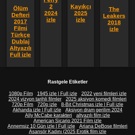
2
Kayıkçı
Ölüm
The
2024
2025
Defteri
Leakers
izle
izle
2017
2018
Filmi
izle
Türkçe
Dublaj
Altyazılı
Full izle
Rastgele Etiketler
1080p Film
1945 izle | Full izle
2022 yeni filmleri izle
2024 vizyon tarihli filmler
2025 aksiyon komedi filmleri
720p Film
720p izle
8-Bit Christmas izle | Full izle
Akhanda izle | Full izle
Aksiyon dram gerilim 2024
Ally McCabe karakteri
altyazılı film izle
American Sicario 2021 Film izle
Annemsiz 10 Gün izle | Full izle
Ariana DeBose filmleri
Asansör Kadını (2025 Erotik film izle