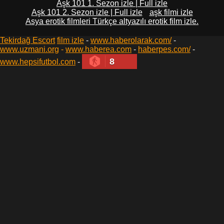
Aşk 101 1. Sezon izle | Full izle
Aşk 101 2. Sezon izle | Full izle
aşk filmi izle
Asya erotik filmleri Türkçe altyazılı erotik film izle.
Tekirdağ Escort
film izle
-
www.haberolarak.com/
-
www.uzmani.org
-
www.haberea.com
-
haberpes.com/
-
8
www.hepsifutbol.com
-