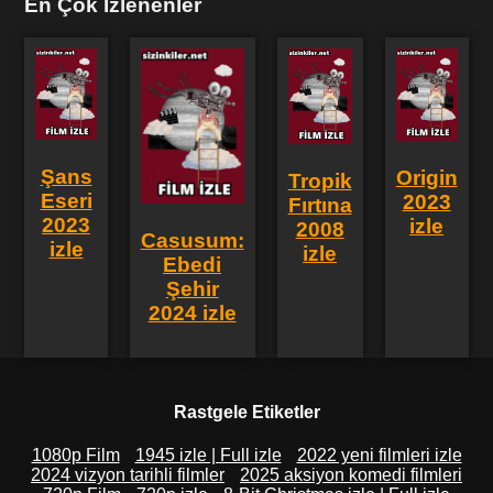
En Çok İzlenenler
Şans
Origin
Tropik
Eseri
2023
Fırtına
2023
izle
2008
Casusum:
izle
izle
Ebedi
Şehir
2024 izle
Rastgele Etiketler
1080p Film
1945 izle | Full izle
2022 yeni filmleri izle
2024 vizyon tarihli filmler
2025 aksiyon komedi filmleri