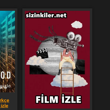
rkçe
 izle