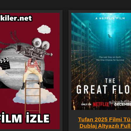
Tufan 2025 Filmi Tü
Dublaj Altyazılı Full