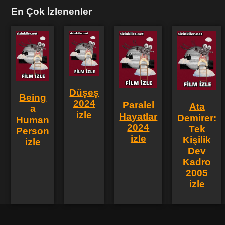
En Çok İzlenenler
Düşeş
Being
2024
Paralel
Ata
a
izle
Hayatlar
Demirer:
Human
2024
Tek
Person
izle
Kişilik
izle
Dev
Kadro
2005
izle