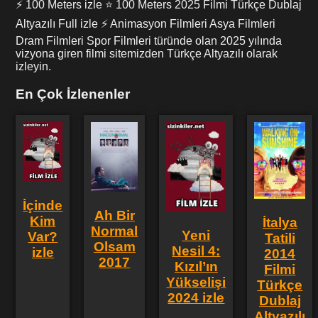
⚡ 100 Meters izle ⭐ 100 Meters 2025 Filmi Türkçe Dublaj
Altyazılı Full izle ⚡ Animasyon Filmleri Asya Filmleri
Dram Filmleri Spor Filmleri türünde olan 2025 yılında
vizyona giren filmi sitemizden Türkçe Altyazılı olarak
izleyin.
En Çok İzlenenler
İçinde
Ah Bir
Kim
İtalya
Normal
Yeni
Var?
Tatili
Olsam
Nesil 4:
izle
2014
2017
Kızıl’ın
Filmi
Yükselişi
Türkçe
2024 izle
Dublaj
Altyazılı